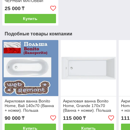
ЧЕРНЫЙ МАТОВЫЙ
25 000
₸
Купить
Подобные товары компании
Акриловая ванна Bonito
Акриловая ванна Bonito
Акри
Home, Bali 140x70 (Ванна
Home, Grande 170x70
Home
+ ножки). Польша
(Ванна + ножки). Польша
+ но
90 000
115 000
111
₸
₸
Купить
Купить