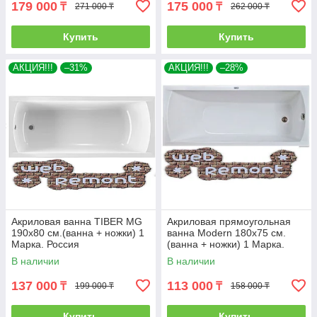
179 000
175 000
₸
₸
271 000 ₸
262 000 ₸
Купить
Купить
АКЦИЯ!!!
–31%
АКЦИЯ!!!
–28%
Акриловая ванна TIBER MG
Акриловая прямоугольная
190х80 см.(ванна + ножки) 1
ванна Modern 180х75 см.
Марка. Россия
(ванна + ножки) 1 Марка.
Россия
В наличии
В наличии
137 000
113 000
₸
₸
199 000 ₸
158 000 ₸
Купить
Купить