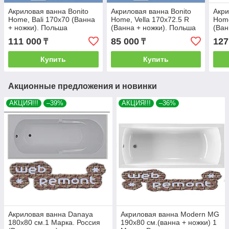
Акриловая ванна Bonito
Акриловая ванна Bonito
Акри
Home, Bali 170x70 (Ванна
Home, Vella 170х72.5 R
Home
+ ножки). Польша
(Ванна + ножки). Польша
(Ван
111 000
85 000
127
₸
₸
Купить
Купить
Акционные предложения и новинки
АКЦИЯ!!!
–39%
АКЦИЯ!!!
–36%
Акриловая ванна Danaya
Акриловая ванна Modern MG
180x80 см.1 Марка. Россия
190х80 см.(ванна + ножки) 1