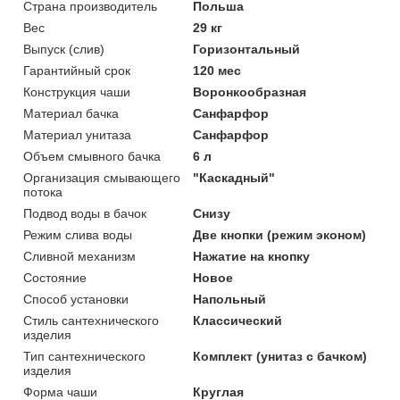
Страна производитель
Польша
Вес
29 кг
Выпуск (слив)
Горизонтальный
Гарантийный срок
120 мес
Конструкция чаши
Воронкообразная
Материал бачка
Санфарфор
Материал унитаза
Санфарфор
Объем смывного бачка
6 л
Организация смывающего
"Каскадный"
потока
Подвод воды в бачок
Снизу
Режим слива воды
Две кнопки (режим эконом)
Сливной механизм
Нажатие на кнопку
Состояние
Новое
Способ установки
Напольный
Стиль сантехнического
Классический
изделия
Тип сантехнического
Комплект (унитаз с бачком)
изделия
Форма чаши
Круглая