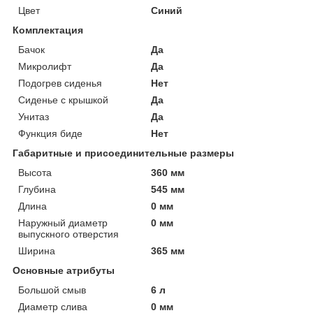
Цвет
Синий
Комплектация
Бачок
Да
Микролифт
Да
Подогрев сиденья
Нет
Сиденье с крышкой
Да
Унитаз
Да
Функция биде
Нет
Габаритные и присоединительные размеры
Высота
360 мм
Глубина
545 мм
Длина
0 мм
Наружный диаметр
0 мм
выпускного отверстия
Ширина
365 мм
Основные атрибуты
Большой смыв
6 л
Диаметр слива
0 мм