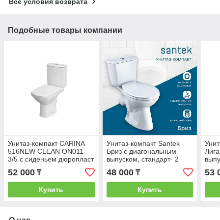
Все условия возврата
Подобные товары компании
Унитаз-компакт CARINA
Унитаз-компакт Santek
Унит
516NEW CLEAN ON011
Бриз с диагональным
Лига
3/5 с сиденьем дюропласт
выпуском, стандарт- 2
выпу
(плавное закрытие)
реж., дюропласт,
реж.
52 000
48 000
53 
₸
₸
1WH302138
1WH
Купить
Купить