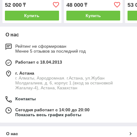
(плавное закрытие)
реж., дюропласт,
реж.
52 000
48 000
53 
₸
₸
1WH302138
1WH
Купить
Купить
О нас
Рейтинг не сформирован
Менее 5 отзывов за последний год
Работает с 18.04.2013
г. Астана
г. Алматы, Аэродромная. г.Астана, ул.Жубан
Молдагалиев, д. 6, корпус 1.(вход за остановкой
Жагалау-4), Астана, Казахстан
Контакты
Сегодня работает с 14:00 до 20:00
Показать весь график работы
О нас