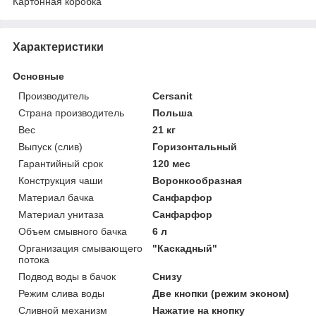
Картонная коробка
Характеристики
Основные
Производитель
Cersanit
Страна производитель
Польша
Вес
21 кг
Выпуск (слив)
Горизонтальный
Гарантийный срок
120 мес
Конструкция чаши
Воронкообразная
Материал бачка
Санфарфор
Материал унитаза
Санфарфор
Объем смывного бачка
6 л
Организация смывающего
"Каскадный"
потока
Подвод воды в бачок
Снизу
Режим слива воды
Две кнопки (режим эконом)
Сливной механизм
Нажатие на кнопку