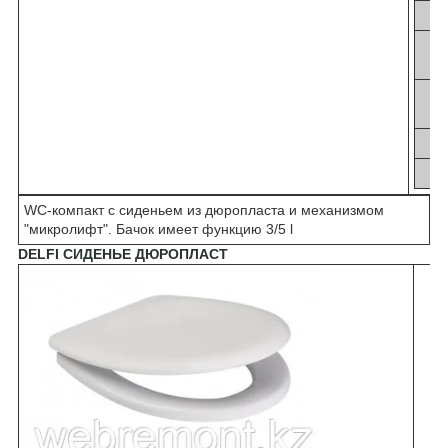
Си
Кр
WC-компакт с сиденьем из дюропласта и механизмом
"микролифт". Бачок имеет функцию 3/5 l
DELFI СИДЕНЬЕ ДЮРОПЛАСТ