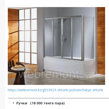
https://webremont.kz/g555923-shtorki-polovinchatye-shtorki
________________________________________________________________
Ручки
(18 000 тенге пара)