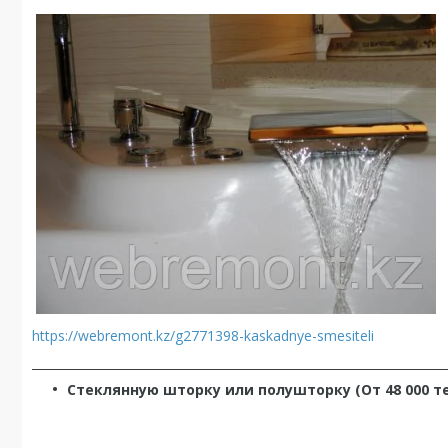
https://webremont.kz/g2771398-kaskadnye-smesiteli
_____________________________________________________________________
Стеклянную шторку или полушторку (От 48 000 те