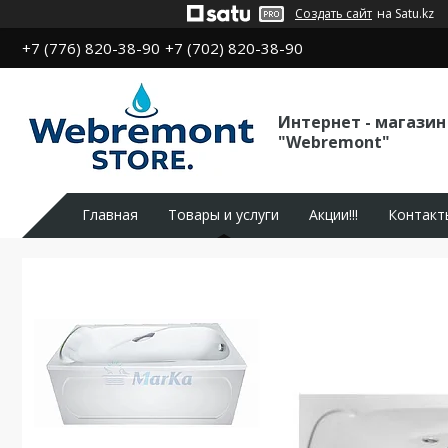
Создать сайт
на Satu.kz
+7 (776) 820-38-90
+7 (702) 820-38-90
Интернет - магазин
"Webremont"
Главная
Товары и услуги
Акции!!!
Контакт