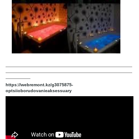
___________________________________________________
___________________________________________________
__________
https://webremont.kz/g3075875-
optsiioborudovanieaksessuary