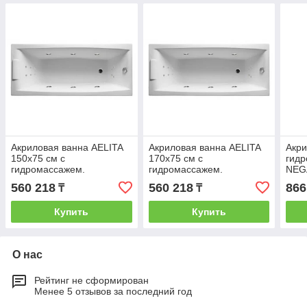
Акриловая ванна AELITA
Акриловая ванна AELITA
Акри
150х75 см с
170х75 см с
гидр
гидромассажем.
гидромассажем.
NEG
Джакузи.Общий массаж +
Джакузи(Общий массаж +
масс
560 218
560 218
866
₸
₸
массаж спины + массаж
массаж спины + массаж
дна)
ног )
ног )
Купить
Купить
О нас
Рейтинг не сформирован
Менее 5 отзывов за последний год