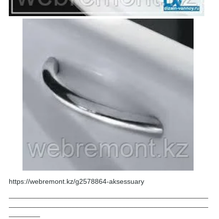
https://webremont.kz/g2578864-aksessuary
___________________________________________________
___________________________________________________
________