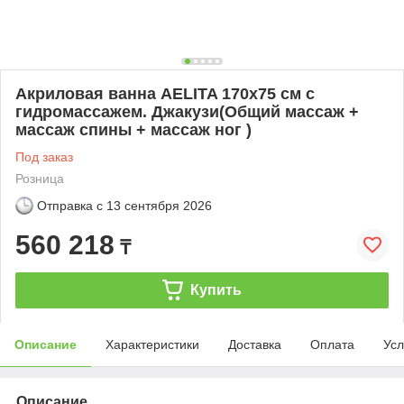
Акриловая ванна AELITA 170х75 см с
гидромассажем. Джакузи(Общий массаж +
массаж спины + массаж ног )
Под заказ
Розница
Отправка с
13 сентября 2026
560 218
₸
Купить
Описание
Характеристики
Доставка
Оплата
Усл
Описание