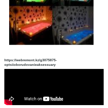
https://webremont.kz/g3075875-
optsiioborudovanieaksessuary