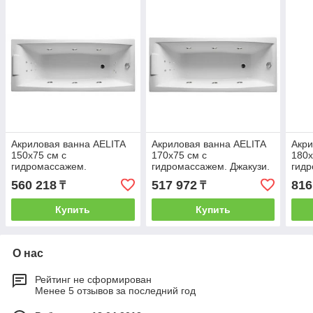
Акриловая ванна AELITA
Акриловая ванна AELITA
Акри
150х75 см с
170х75 см с
180х
гидромассажем.
гидромассажем. Джакузи.
гидр
Джакузи.Общий массаж +
(Общий массаж + массаж
(Общ
560 218
517 972
816
₸
₸
массаж спины + массаж
спины )
ноги
ног )
Купить
Купить
О нас
Рейтинг не сформирован
Менее 5 отзывов за последний год