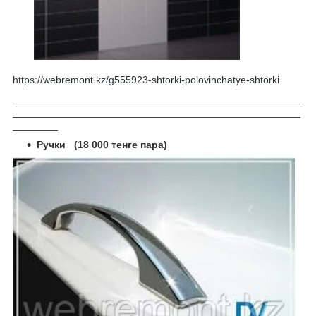
https://webremont.kz/g555923-shtorki-polovinchatye-shtorki
___________________________________________________
___________________________________________________
________
Ручки
(18 000 тенге пара)