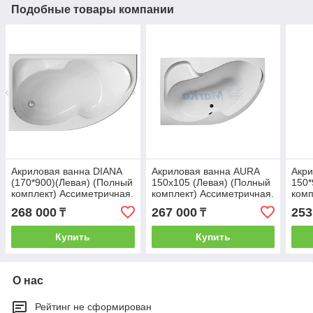
Подобные товары компании
Акриловая ванна DIANA
Акриловая ванна AURA
Акри
(170*900)(Левая) (Полный
150х105 (Левая) (Полный
150*
комплект) Ассиметричная.
комплект) Ассиметричная.
комп
Угловая
Угловая
Угло
268 000
267 000
253
₸
₸
Купить
Купить
О нас
Рейтинг не сформирован