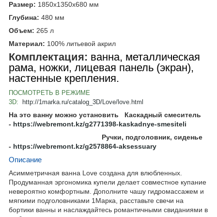
Размер:
1850x1350x680
мм
Глубина:
480
мм
Объем:
265
л
Материал:
100% литьевой акрил
Комплектация:
ванна, металлическая
рама, ножки, лицевая панель (экран),
настенные крепления.
ПОСМОТРЕТЬ В РЕЖИМЕ
3D:
http://1marka.ru/catalog_3D/Love/love.html
На это ванну можно установить Каскадный смеситель
-
https://webremont.kz/g2771398-kaskadnye-smesiteli
Ручки, подголовник, сиденье
-
https://webremont.kz/g2578864-aksessuary
Описание
Асимметричная ванна Love создана для влюбленных.
Продуманная эргономика купели делает совместное купание
невероятно комфортным. Дополните чашу гидромассажем и
мягкими подголовниками 1Марка, расставьте свечи на
бортики ванны и наслаждайтесь романтичными свиданиями в