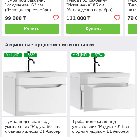
Тумба под раковину
Тумба под раковину
Тумб
"Искушение" 62 см
"Искушение" 85 см
"Вер
(белая,декор серебро).
(белая,декор серебро).
пати
Настенное зеркало.Шкаф.
пати
99 000
111 000
79 
₸
₸
Наст
Купить
Купить
Акционные предложения и новинки
АКЦИЯ!
–38%
АКЦИЯ!
–37%
Тумба подвесная под
Тумба подвесная под
умывальник "Радуга 60" Ева
умывальник "Радуга 70" Ева
с одним ящиком В1 Айсберг
с одним ящиком В1 Айсберг