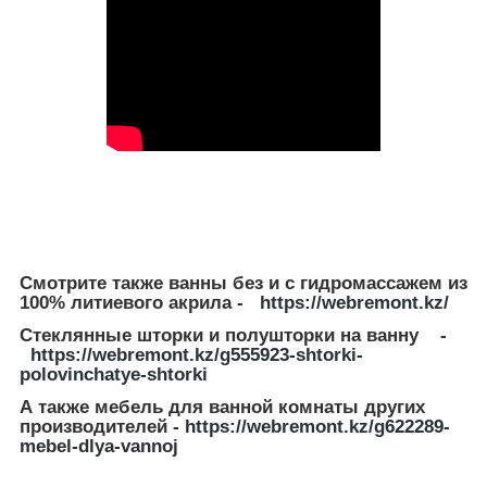
Смотрите также ванны без и с гидромассажем из
100% литиевого акрила -
https://webremont.kz/
Стеклянные шторки и полушторки на ванну -
https://webremont.kz/g555923-shtorki-
polovinchatye-shtorki
А также мебель для ванной комнаты других
производителей -
https://webremont.kz/g622289-
mebel-dlya-vannoj