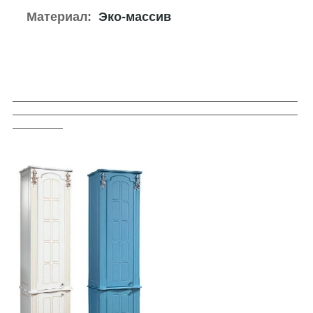
Материал:
Эко-массив
___________________________________________________
___________________________________________________
_________