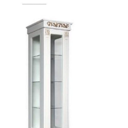
____________