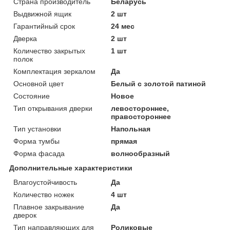
Страна производитель
Беларусь
Выдвижной ящик
2 шт
Гарантийный срок
24 мес
Дверка
2 шт
Количество закрытых
1 шт
полок
Комплектация зеркалом
Да
Основной цвет
Белый с золотой патиной
Состояние
Новое
Тип открывания дверки
левостороннее,
правостороннее
Тип установки
Напольная
Форма тумбы
прямая
Форма фасада
волнообразный
Дополнительные характеристики
Влагоустойчивость
Да
Количество ножек
4 шт
Плавное закрывание
Да
дверок
Тип направляющих для
Роликовые