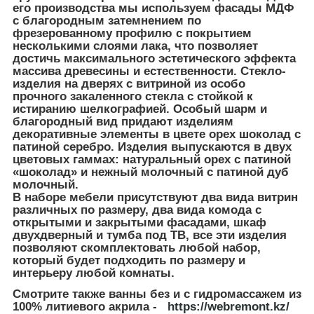
его производства мы используем фасады МДФ
с благородным затемнением по
фрезерованному профилю с покрытием
несколькими слоями лака, что позволяет
достичь максимального эстетического эффекта
массива древесины и естественности. Стекло-
изделия на дверях с витриной из особо
прочного закаленного стекла с стойкой к
истиранию шелкографией. Особый шарм и
благородный вид придают изделиям
декоративные элементы в цвете орех шоколад с
патиной серебро. Изделия выпускаются в двух
цветовых гаммах: натуральный орех с патиной
«шоколад» и нежный молочный с патиной дуб
молочный.
В наборе мебели присутствуют два вида витрин
различных по размеру, два вида комода с
открытыми и закрытыми фасадами, шкаф
двухдверный и тумба под ТВ, все эти изделия
позволяют скомплектовать любой набор,
который будет подходить по размеру и
интерьеру любой комнаты.
Смотрите также ванны без и с гидромассажем из
100% литиевого акрила -
https://webremont.kz/