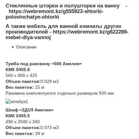
Стеклянные шторки и полушторки на ванну -
https://webremont.kz/g555923-shtorki-
polovinchatye-shtorki
А также мебель для ванной комнаты других
производителей -
https://webremont.kz/g622289-
mebel-dlya-vannoj
Описание
Тумба под раковину «500 Амелия»
КМК 0455.9
560 х 900 х 425
Объем пакетов:
0.028 м3
Вес пакетов:
15 кг
Раковина комплектуется отдельно размером 500 мм
Шкаф «2Д1Я Амелия»
КМК 0455.5
490 х 2040 х 340
Объем пакетов:
0.073 м3
Вес пакетов:
39 кг