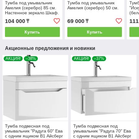
Тумба под умывальник
Тумба под умывальник
Тумб
Амелия (серебро) 85 см.
Амелия (серебро) 50 см.
"Иск
Настенное зеркало.Шкаф.
(бел
104 000
69 000
111
₸
₸
Купить
Купить
Акционные предложения и новинки
АКЦИЯ!
–38%
АКЦИЯ!
–37%
Тумба подвесная под
Тумба подвесная под
умывальник "Радуга 60" Ева
умывальник "Радуга 70" Ева
с одним ящиком В1 Айсберг
с одним ящиком В1 Айсберг