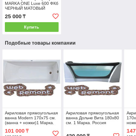
MARKA ONE Luxe 600 ФКб
ЧЕРНЫЙ МАТОВЫЙ
25 000
₸
Купить
Подобные товары компании
Акриловая прямоугольная
Акриловая прямоугольная
Акри
ванна Modern 170х75 см.
ванна Дольче Вита 180х80
170х
(ванна + ножки)1 Марка.
см. 1 Марка. Россия
ножк
Россия
(Ванна + каркас +ножки)
101 000
147
₸