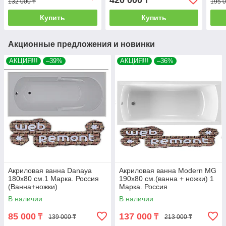
420 000
₸
132 000 ₸
195 0
Купить
Купить
Акционные предложения и новинки
АКЦИЯ!!!
–39%
АКЦИЯ!!!
–36%
Акриловая ванна Danaya
Акриловая ванна Modern MG
180x80 см.1 Марка. Россия
190х80 см.(ванна + ножки) 1
(Ванна+ножки)
Марка. Россия
В наличии
В наличии
85 000
137 000
₸
₸
139 000 ₸
213 000 ₸