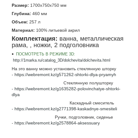
Размер:
1700x750x750
мм
Глубина:
460
мм
Объем:
257
л
Материал:
100% литьевой акрил
Комплектация:
ванна, металлическая
рама,
,
ножки
, 2 подголовника
ПОСМОТРЕТЬ В РЕЖИМЕ 3D:
http://1marka.ru/catalog_3D/dolchevita/dolchevita.html
На это ванну можно установить стеклянную шторку
-
https://webremont.kz/g571262-shtorki-dlya-pryamyh
Стеклянную полушторку
-
https://webremont.kz/g1635282-polovinchatye-shtorki-
dlya
Каскадный смеситель
-
https://webremont.kz/g2771398-kaskadnye-smesiteli
Ручки, подголовник, сиденье
-
https://webremont.kz/g2578864-aksessuary