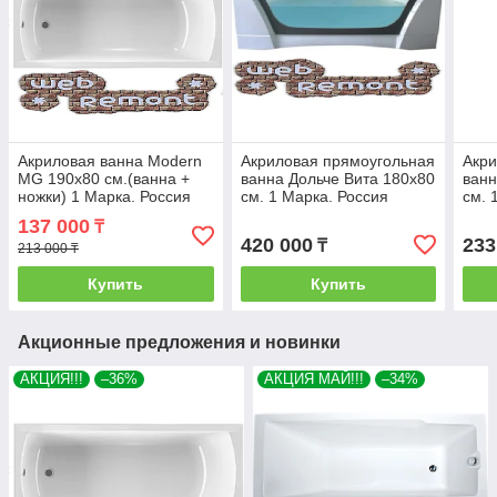
Акриловая ванна Modern
Акриловая прямоугольная
Акри
MG 190х80 см.(ванна +
ванна Дольче Вита 180х80
ванн
ножки) 1 Марка. Россия
см. 1 Марка. Россия
см. 
(Ванна + каркас +ножки)
(Ван
137 000
₸
420 000
233
₸
213 000 ₸
Купить
Купить
Акционные предложения и новинки
АКЦИЯ!!!
–36%
АКЦИЯ МАЙ!!!
–34%