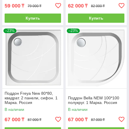
59 000
62 000
₸
₸
79 000 ₸
82 000 ₸
Купить
Купить
–23%
–23%
Поддон Freya New 80*80,
квадрат. 2 панели, сифон. 1
Поддон Bella NEW 100*100
Марка. Россия
полукруг. 1 Марка. Россия
В наличии
В наличии
67 000
67 000
₸
₸
87 000 ₸
87 000 ₸