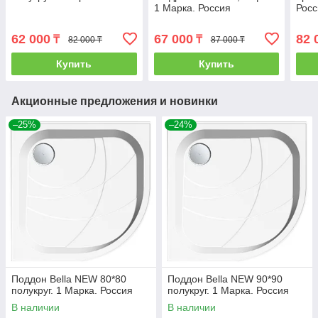
1 Марка. Россия
Росс
62 000
67 000
82 
₸
₸
82 000 ₸
87 000 ₸
Купить
Купить
Акционные предложения и новинки
–25%
–24%
Поддон Bella NEW 80*80
Поддон Bella NEW 90*90
полукруг. 1 Марка. Россия
полукруг. 1 Марка. Россия
В наличии
В наличии