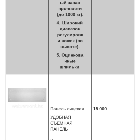
ый запас
прочности
(до 1000 кг).
Широкий
диапазон
регулировк
и ножек (по
высоте).
Оцинкова
нные
шпильки.
Панель лицевая
15 000
УДОБНАЯ
СЪЁМНАЯ
ПАНЕЛЬ