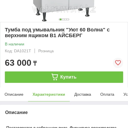
Тумба под умывальник "Уют 60 Волна" с
верхним ящиком В1 АЙСБЕРГ
В наличии
Код: DA1021T
Розница
63 000
₸
Купить
Описание
Характеристики
Доставка
Оплата
Ус
Описание
Поставляется в собранном виде. Фурнитура производства