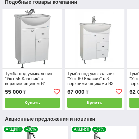
Подобные товары компании
Тумба под умывальник
Тумба под умывальник
Тумб
"Уют 55 Классик" с
"Уют 60 Классик" с 3
"Уют
верхним ящиком В1
верхними ящиками В3
вер
АЙСБЕРГ
АЙСБЕРГ
АЙС
55 000
67 000
62 
₸
₸
Купить
Купить
Акционные предложения и новинки
АКЦИЯ!
–38%
АКЦИЯ!
–37%