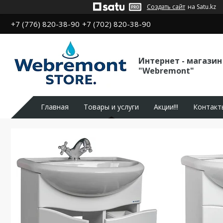
Создать сайт
на Satu.kz
+7 (776) 820-38-90
+7 (702) 820-38-90
Интернет - магазин
"Webremont"
Главная
Товары и услуги
Акции!!!
Контакт