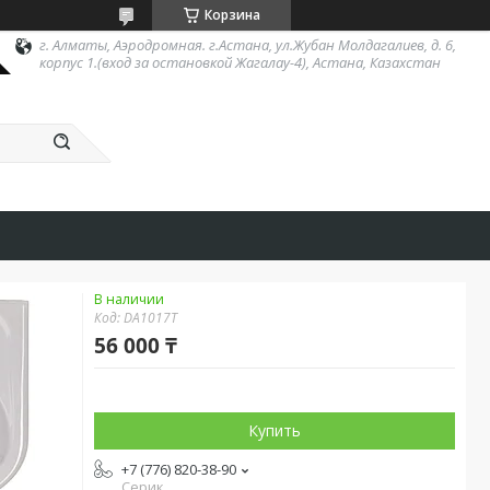
Корзина
г. Алматы, Аэродромная. г.Астана, ул.Жубан Молдагалиев, д. 6,
корпус 1.(вход за остановкой Жагалау-4), Астана, Казахстан
В наличии
Код:
DA1017T
56 000 ₸
Купить
+7 (776) 820-38-90
Серик