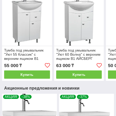
Тумба под умывальник
Тумба под умывальник
Тумб
"Уют 55 Классик" с
"Уют 60 Волна" с верхним
"Уют
верхним ящиком В1
ящиком В1 АЙСБЕРГ
ящи
АЙСБЕРГ
55 000
63 000
50 
₸
₸
Купить
Купить
Акционные предложения и новинки
АКЦИЯ!
–38%
АКЦИЯ!
–37%