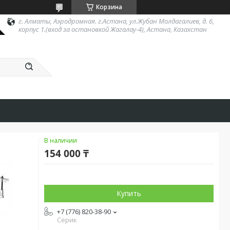
Корзина
г. Алматы, Аэродромная. г.Астана, ул.Жубан Молдагалиев, д. 6,
корпус 1.(вход за остановкой Жагалау-4), Астана, Казахстан
В наличии
154 000 ₸
Купить
+7 (776) 820-38-90
Серик