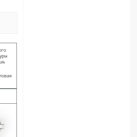
ого
дуры
ишь
иловая