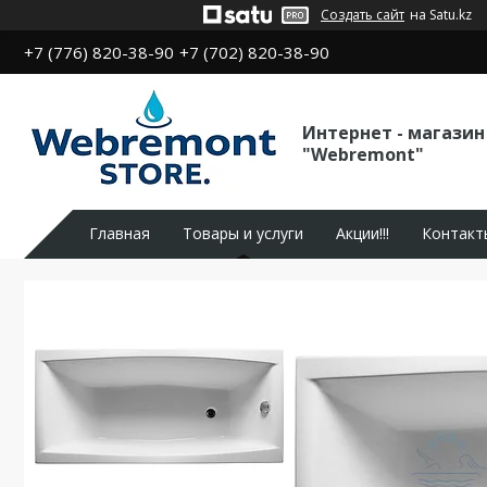
Создать сайт
на Satu.kz
+7 (776) 820-38-90
+7 (702) 820-38-90
Интернет - магазин
"Webremont"
Главная
Товары и услуги
Акции!!!
Контакт