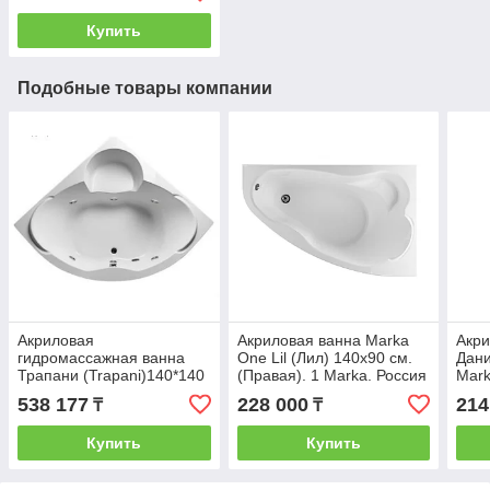
Купить
Подобные товары компании
Акриловая
Акриловая ванна Marka
Акри
гидромассажная ванна
One Lil (Лил) 140x90 см.
Дани
Трапани (Trapani)140*140
(Правая). 1 Marka. Россия
Mark
см. Общий массаж. 1
538 177
228 000
214
₸
₸
Marka. Россия
Купить
Купить