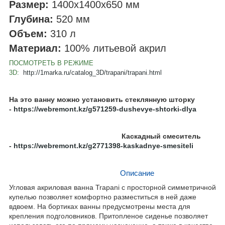
Размер:
1400x1400x650
мм
Глубина:
520
мм
Объем:
310
л
Материал:
100% литьевой акрил
ПОСМОТРЕТЬ В РЕЖИМЕ
3D:
http://1marka.ru/catalog_3D/trapani/trapani.html
На это ванну можно установить стеклянную шторку
-
https://webremont.kz/g571259-dushevye-shtorki-dlya
Каскадный смеситель
-
https://webremont.kz/g2771398-kaskadnye-smesiteli
Описание
Угловая акриловая ванна Trapani с просторной симметричной
купелью позволяет комфортно разместиться в ней даже
вдвоем. На бортиках ванны предусмотрены места для
крепления подголовников. Притопленое сиденье позволяет