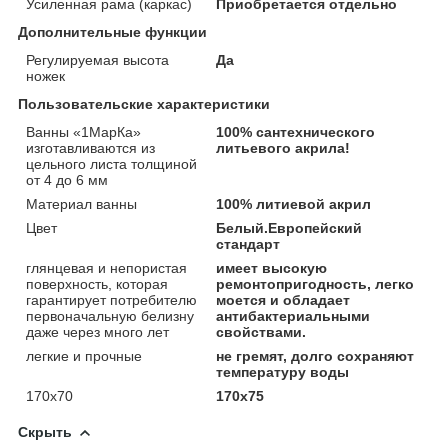
Усиленная рама (каркас)
Приобретается отдельно
Дополнительные функции
Регулируемая высота
Да
ножек
Пользовательские характеристики
Ванны «1МарКа»
100% сантехнического
изготавливаются из
литьевого акрила!
цельного листа толщиной
от 4 до 6 мм
Материал ванны
100% литиевой акрил
Цвет
Белый.Европейский
стандарт
глянцевая и непористая
имеет высокую
поверхность, которая
ремонтопригодность, легко
гарантирует потребителю
моется и обладает
первоначальную белизну
антибактериальными
даже через много лет
свойствами.
легкие и прочные
не гремят, долго сохраняют
температуру воды
170х70
170х75
Скрыть