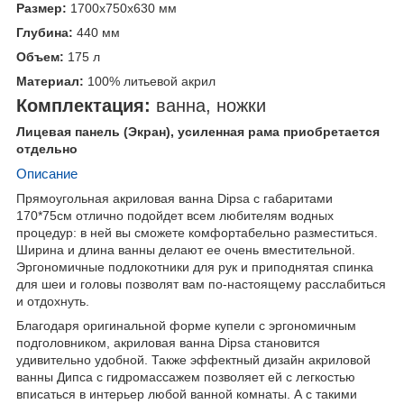
Размер:
1700x750x630
мм
Глубина:
440
мм
Объем:
175
л
Материал:
100% литьевой акрил
Комплектация:
ванна,
ножки
Лицевая панель (Экран), усиленная рама приобретается
отдельно
Описание
Прямоугольная акриловая ванна Dipsa с габаритами
170*75см отлично подойдет всем любителям водных
процедур: в ней вы сможете комфортабельно разместиться.
Ширина и длина ванны делают ее очень вместительной.
Эргономичные подлокотники для рук и приподнятая спинка
для шеи и головы позволят вам по-настоящему расслабиться
и отдохнуть.
Благодаря оригинальной форме купели с эргономичным
подголовником, акриловая ванна Dipsa становится
удивительно удобной. Также эффектный дизайн акриловой
ванны Дипса с гидромассажем позволяет ей с легкостью
вписаться в интерьер любой ванной комнаты. А с такими