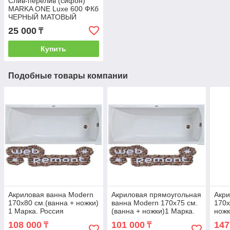
Слив-перелив (сифон)
MARKA ONE Luxe 600 ФКб
ЧЕРНЫЙ МАТОВЫЙ
25 000
₸
Купить
Подобные товары компании
Акриловая ванна Modern
Акриловая прямоугольная
Акри
170х80 см.(ванна + ножки)
ванна Modern 170х75 см.
170х
1 Марка. Россия
(ванна + ножки)1 Марка.
ножк
Россия
108 000
101 000
147
₸
₸