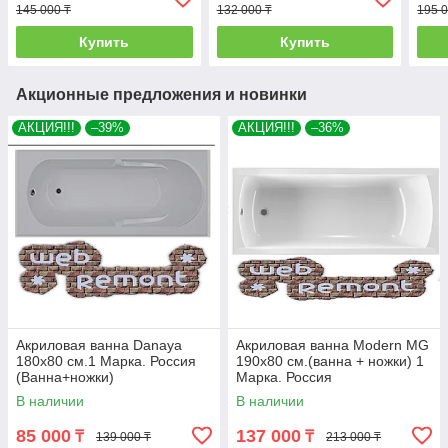
145 000 ₸
132 000 ₸
195 0
Купить
Купить
Акционные предложения и новинки
АКЦИЯ!!!
–39%
АКЦИЯ!!!
–36%
Акриловая ванна Danaya
Акриловая ванна Modern MG
180x80 см.1 Марка. Россия
190х80 см.(ванна + ножки) 1
(Ванна+ножки)
Марка. Россия
В наличии
В наличии
85 000
137 000
₸
₸
139 000 ₸
213 000 ₸