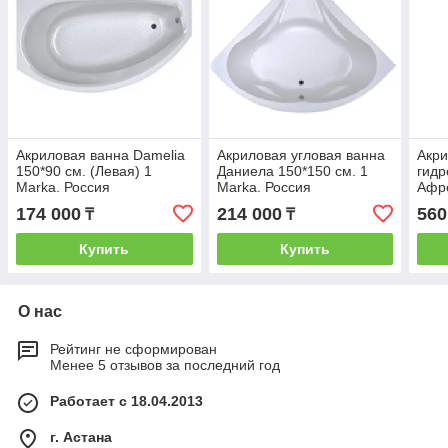
Акриловая ванна Damelia
Акриловая угловая ванна
Акр
150*90 см. (Левая) 1
Даниела 150*150 см. 1
гидр
Marka. Россия
Marka. Россия
Афро
марк
174 000
214 000
560
₸
₸
масс
Купить
Купить
О нас
Рейтинг не сформирован
Менее 5 отзывов за последний год
Работает с 18.04.2013
г. Астана