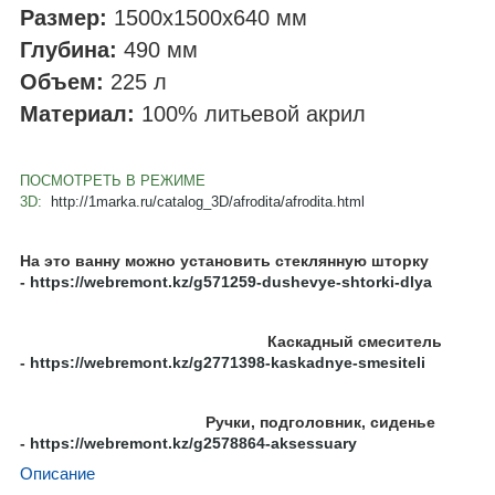
Размер:
1500x1500x640
мм
Глубина:
490
мм
Объем:
225
л
Материал:
100% литьевой акрил
ПОСМОТРЕТЬ В РЕЖИМЕ
3D:
http://1marka.ru/catalog_3D/afrodita/afrodita.html
На это ванну можно установить стеклянную шторку
-
https://webremont.kz/g571259-dushevye-shtorki-dlya
Каскадный смеситель
-
https://webremont.kz/g2771398-kaskadnye-smesiteli
Ручки, подголовник, сиденье
-
https://webremont.kz/g2578864-aksessuary
Описание