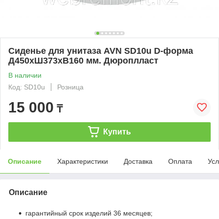
Сиденье для унитаза AVN SD10u D-форма
Д450хШ373хВ160 мм. Дюроплласт
В наличии
Код: SD10u
Розница
15 000
₸
Купить
Описание
Характеристики
Доставка
Оплата
Усл
Описание
гарантийный срок изделий 36 месяцев;