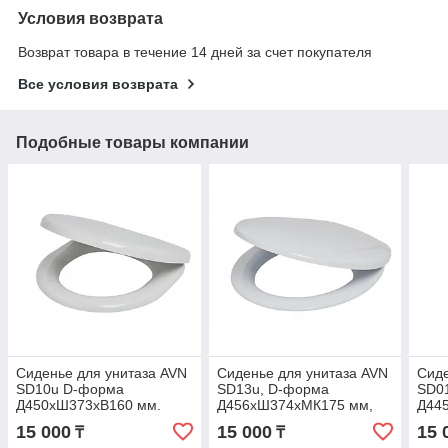
Условия возврата
Возврат товара в течение 14 дней за счет покупателя
Все условия возврата
Подобные товары компании
Сиденье для унитаза AVN
Сиденье для унитаза AVN
Сиде
SD10u D-форма
SD13u, D-форма
SD0
Д450хШ373хВ160 мм.
Д456хШ374хМК175 мм,
Д44
Дюроплласт
Дюропласт
15 000
15 000
15 
₸
₸