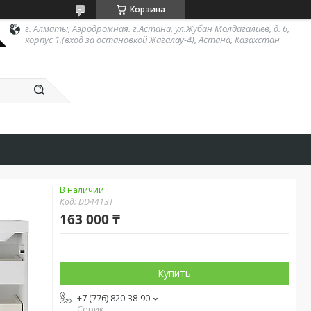
Корзина
г. Алматы, Аэродромная. г.Астана, ул.Жубан Молдагалиев, д. 6,
корпус 1.(вход за остановкой Жагалау-4), Астана, Казахстан
В наличии
Код:
DD4413T
163 000 ₸
Купить
+7 (776) 820-38-90
Серик