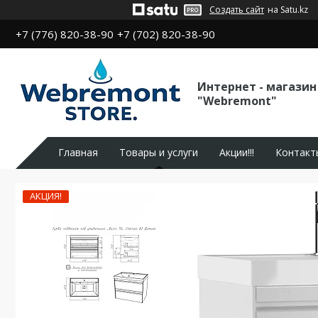
Создать сайт
на Satu.kz
+7 (776) 820-38-90
+7 (702) 820-38-90
Интернет - магазин
"Webremont"
Главная
Товары и услуги
Акции!!!
Контакт
АКЦИЯ!