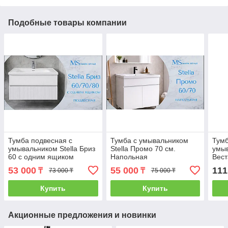
Подобные товары компании
Тумба подвесная с
Тумба с умывальником
Тумб
умывальником Stella Бриз
Stella Промо 70 см.
умыв
60 с одним ящиком
Напольная
Вест
В2 А
53 000
55 000
111
₸
₸
73 000 ₸
75 000 ₸
Купить
Купить
Акционные предложения и новинки