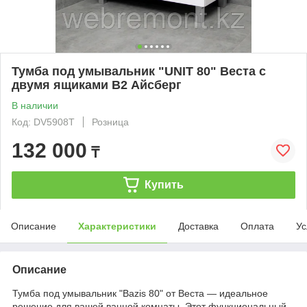
Тумба под умывальник "UNIT 80" Веста с
двумя ящиками В2 Айсберг
В наличии
Код: DV5908T
Розница
132 000
₸
Купить
Описание
Характеристики
Доставка
Оплата
Ус
Описание
Тумба под умывальник "Bazis 80" от Веста — идеальное
решение для вашей ванной комнаты. Этот функциональный