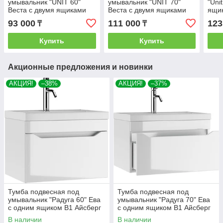
умывальник "UNIT 60"
умывальник "UNIT 70"
"Uni
Веста с двумя ящиками
Веста с двумя ящиками
ящи
В2 Айсберг
В2 Айсберг
Айсб
93 000
111 000
123
₸
₸
Купить
Купить
Акционные предложения и новинки
АКЦИЯ!
–38%
АКЦИЯ!
–37%
Тумба подвесная под
Тумба подвесная под
умывальник "Радуга 60" Ева
умывальник "Радуга 70" Ева
с одним ящиком В1 Айсберг
с одним ящиком В1 Айсберг
В наличии
В наличии