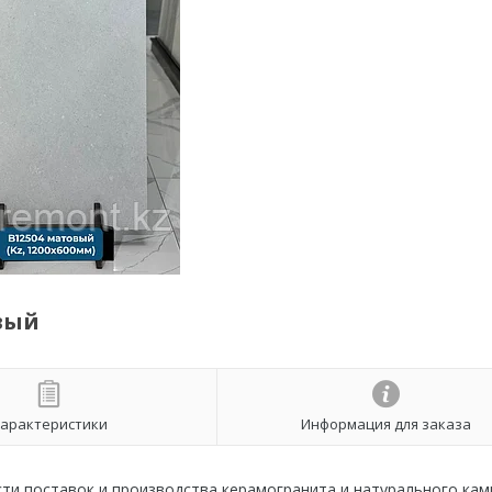
овый
арактеристики
Информация для заказа
сти поставок и производства керамогранита и натурального кам