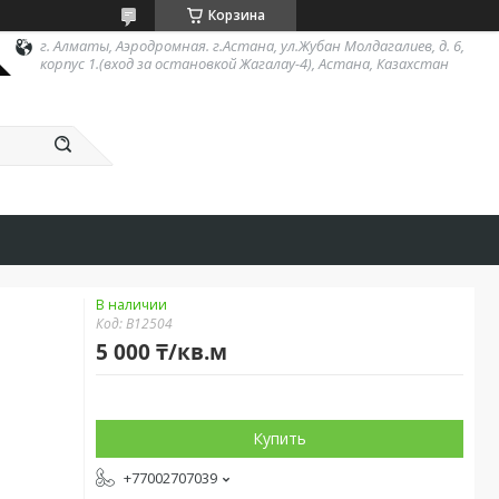
Корзина
г. Алматы, Аэродромная. г.Астана, ул.Жубан Молдагалиев, д. 6,
корпус 1.(вход за остановкой Жагалау-4), Астана, Казахстан
В наличии
Код:
B12504
5 000 ₸/кв.м
Купить
+77002707039