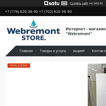
Создать сайт
на Satu.kz
+7 (776) 820-38-90
+7 (702) 820-38-90
Интернет - магазин
"Webremont"
Главная
Товары и услуги
Акции!!!
Контакт
WAN SHENG