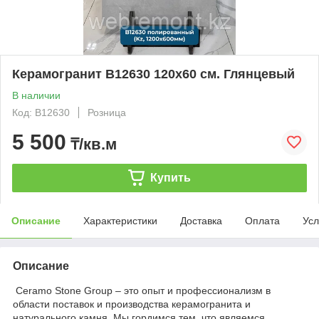
Керамогранит B12630 120х60 см. Глянцевый
В наличии
Код: B12630
Розница
5 500
₸/кв.м
Купить
Описание
Характеристики
Доставка
Оплата
Усл
Описание
Ceramo Stone Group – это опыт и профессионализм в
области поставок и производства керамогранита и
натурального камня. Мы гордимся тем, что являемся