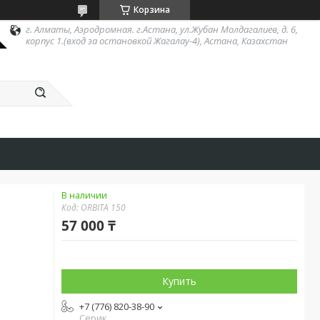
Корзина
г. Алматы, Аэродромная. г.Астана, ул.Жубан Молдагалиев, д. 6,
корпус 1.(вход за остановкой Жагалау-4), Астана, Казахстан
В наличии
Код:
ORBITA 150
57 000 ₸
Купить
+7 (776) 820-38-90
Серик