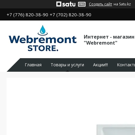
Создать сайт
на Satu.kz
+7 (776) 820-38-90
+7 (702) 820-38-90
Интернет - магазин
"Webremont"
Главная
Товары и услуги
Акции!!!
Контакт