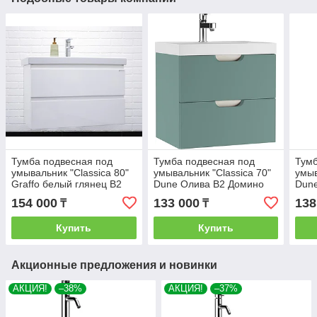
Тумба подвесная под
Тумба подвесная под
Тумб
умывальник "Classica 80"
умывальник "Classica 70"
умыв
Graffo белый глянец В2
Dune Олива В2 Домино
Dun
Домино
154 000
133 000
138
₸
₸
Купить
Купить
Акционные предложения и новинки
АКЦИЯ!
–38%
АКЦИЯ!
–37%