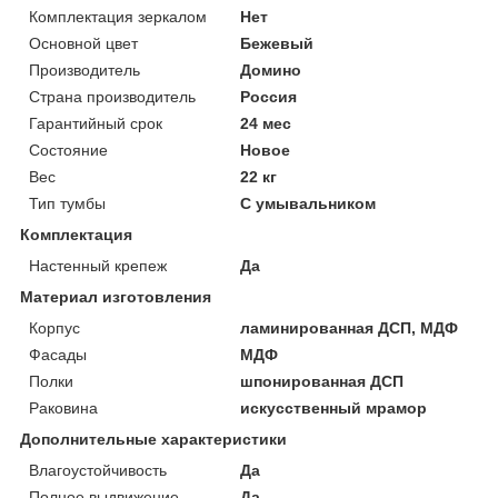
Комплектация зеркалом
Нет
Основной цвет
Бежевый
Производитель
Домино
Страна производитель
Россия
Гарантийный срок
24 мес
Состояние
Новое
Вес
22 кг
Тип тумбы
С умывальником
Комплектация
Настенный крепеж
Да
Материал изготовления
Корпус
ламинированная ДСП, МДФ
Фасады
МДФ
Полки
шпонированная ДСП
Раковина
искусственный мрамор
Дополнительные характеристики
Влагоустойчивость
Да
Полное выдвижение
Да