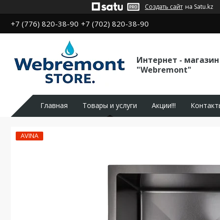
Создать сайт
на Satu.kz
+7 (776) 820-38-90
+7 (702) 820-38-90
Интернет - магазин
"Webremont"
Главная
Товары и услуги
Акции!!!
Контакт
AVINA