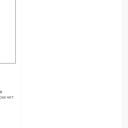
 в
ски нет