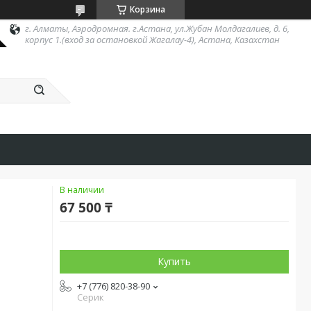
Корзина
г. Алматы, Аэродромная. г.Астана, ул.Жубан Молдагалиев, д. 6,
корпус 1.(вход за остановкой Жагалау-4), Астана, Казахстан
В наличии
67 500 ₸
Купить
+7 (776) 820-38-90
Серик