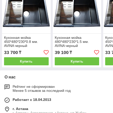
Кухонная мойка
Кухонная мойка
Кухо
450*480*230*0.8 мм.
480*480*230*1.5 мм.
450*
AVINA черный
AVINA черный
AVIN
33 700
39 100
33 
₸
₸
Купить
Купить
О нас
Рейтинг не сформирован
Менее 5 отзывов за последний год
Работает с 18.04.2013
г. Астана
г. Алматы, Аэродромная. г.Астана, ул.Жубан