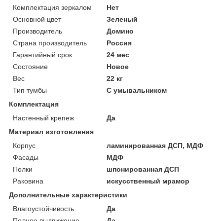
Комплектация зеркалом
Нет
Основной цвет
Зеленый
Производитель
Домино
Страна производитель
Россия
Гарантийный срок
24 мес
Состояние
Новое
Вес
22 кг
Тип тумбы
С умывальником
Комплектация
Настенный крепеж
Да
Материал изготовления
Корпус
ламинированная ДСП, МДФ
Фасады
МДФ
Полки
шпонированная ДСП
Раковина
искусственный мрамор
Дополнительные характеристики
Влагоустойчивость
Да
Полное выдвижение
Да