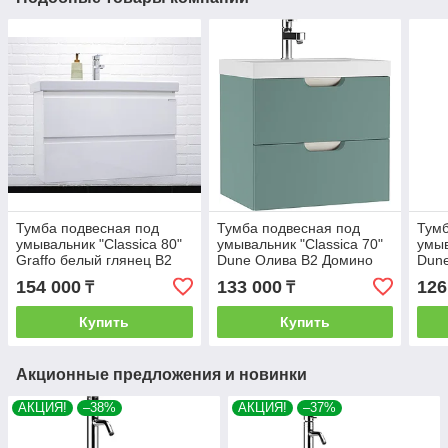
Тумба подвесная под
Тумба подвесная под
Тумб
умывальник "Classica 80"
умывальник "Classica 70"
умыв
Graffo белый глянец В2
Dune Олива В2 Домино
Dune
Домино
Дом
154 000
133 000
126
₸
₸
Купить
Купить
Акционные предложения и новинки
АКЦИЯ!
–38%
АКЦИЯ!
–37%