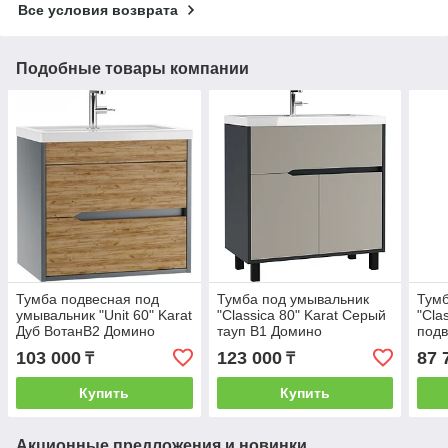
Все условия возврата
Подобные товары компании
Тумба подвесная под
Тумба под умывальник
Тумб
умывальник "Unit 60" Karat
"Classica 80" Karat Серый
"Cla
Дуб ВотанВ2 Домино
тауп В1 Домино
подв
Дуб 
103 000
123 000
87 
₸
₸
Купить
Купить
Акционные предложения и новинки