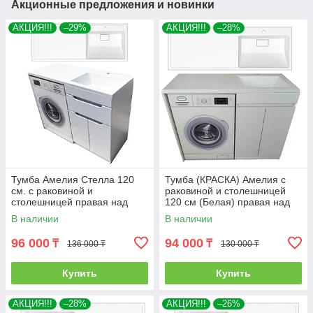
Акционные предложения и новинки
АКЦИЯ!!!
–29%
АКЦИЯ!!!
–28%
Тумба Амелия Стелла 120
Тумба (КРАСКА) Амелия с
см. с раковиной и
раковиной и столешницей
столешницей правая над
120 см (Белая) правая над
стиральной машиной. РФ
стиральной машиной. РФ
В наличии
В наличии
96 000
94 000
₸
₸
136 000 ₸
130 000 ₸
Купить
Купить
АКЦИЯ!!!
–28%
АКЦИЯ!!!
–26%