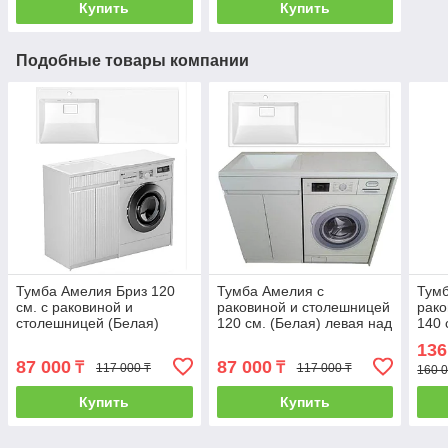
Купить
Купить
Подобные товары компании
Тумба Амелия Бриз 120
Тумба Амелия с
Тумб
см. с раковиной и
раковиной и столешницей
рако
столешницей (Белая)
120 см. (Белая) левая над
140 
левая над стиральной
стиральной машиной. РФ
стир
136
машиной. РФ
87 000
87 000
₸
₸
117 000 ₸
117 000 ₸
160 0
Купить
Купить