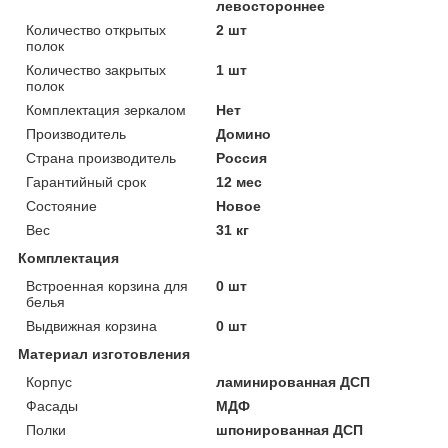
левостороннее
Количество открытых
2 шт
полок
Количество закрытых
1 шт
полок
Комплектация зеркалом
Нет
Производитель
Домино
Страна производитель
Россия
Гарантийный срок
12 мес
Состояние
Новое
Вес
31 кг
Комплектация
Встроенная корзина для
0 шт
белья
Выдвижная корзина
0 шт
Материал изготовления
Корпус
ламинированная ДСП
Фасады
МДФ
Полки
шпонированная ДСП