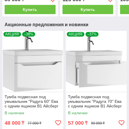
Купить
Купить
Акционные предложения и новинки
АКЦИЯ!
–38%
АКЦИЯ!
–37%
Тумба подвесная под
Тумба подвесная под
умывальник "Радуга 60" Ева
умывальник "Радуга 70" Ева
с одним ящиком В1 Айсберг
с одним ящиком В1 Айсберг
В наличии
В наличии
48 000
57 000
₸
₸
77 000 ₸
90 000 ₸