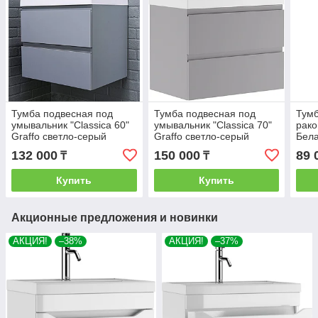
Тумба подвесная под
Тумба подвесная под
Тумб
умывальник "Classica 60"
умывальник "Classica 70"
рако
Graffo светло-серый
Graffo светло-серый
Бела
матовый В2 Домино
матовый В2 Домино
132 000
150 000
89 
₸
₸
Купить
Купить
Акционные предложения и новинки
АКЦИЯ!
–38%
АКЦИЯ!
–37%