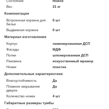
Состояние
Новое
Вес
31 кг
Комплектация
Встроенная корзина для
0 шт
белья
Выдвижная корзина
0 шт
Материал изготовления
Корпус
ламинированная ДСП
Фасады
МДФ
Полки
шпонированная ДСП
Раковина
искусственный мрамор
Ножки
пластик
Дополнительные характеристики
Влагоустойчивость
Да
Плавное закрывание
Да
дверок
Количество ножек
4 шт
Габаритные размеры тумбы