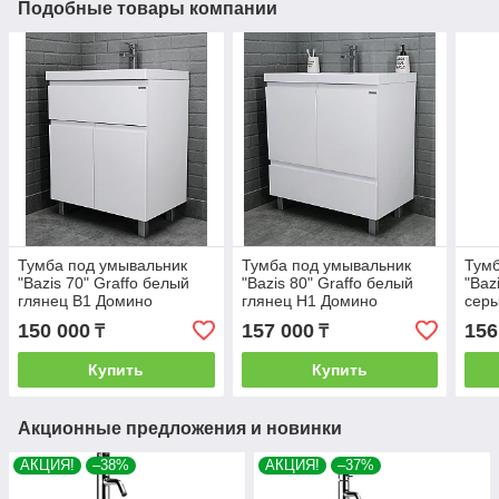
Подобные товары компании
Тумба под умывальник
Тумба под умывальник
Тумб
"Bazis 70" Graffo белый
"Bazis 80" Graffo белый
"Baz
глянец В1 Домино
глянец Н1 Домино
серы
Дом
150 000
157 000
156
₸
₸
Купить
Купить
Акционные предложения и новинки
АКЦИЯ!
–38%
АКЦИЯ!
–37%