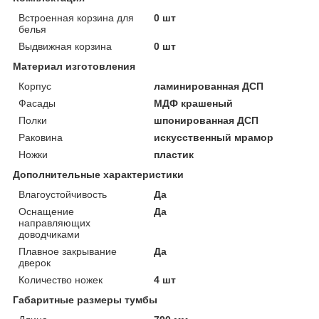
Встроенная корзина для
0 шт
белья
Выдвижная корзина
0 шт
Материал изготовления
Корпус
ламинированная ДСП
Фасады
МДФ крашеный
Полки
шпонированная ДСП
Раковина
искусственный мрамор
Ножки
пластик
Дополнительные характеристики
Влагоустойчивость
Да
Оснащение
Да
направляющих
доводчиками
Плавное закрывание
Да
дверок
Количество ножек
4 шт
Габаритные размеры тумбы