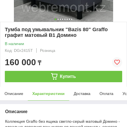
Тумба под умывальник "Bazis 80" Graffo
графит матовый В1 Домино
В наличии
Код: DGr2415T
Розница
160 000
₸
Купить
Описание
Характеристики
Доставка
Оплата
Ус
Описание
Коллекция Graffo без ящика светло-серый матовый Домино -
идеально дополнит ваш интерьер ванной комнаты, сочетая