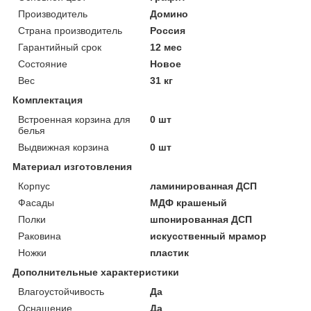
Производитель
Домино
Страна производитель
Россия
Гарантийный срок
12 мес
Состояние
Новое
Вес
31 кг
Комплектация
Встроенная корзина для
0 шт
белья
Выдвижная корзина
0 шт
Материал изготовления
Корпус
ламинированная ДСП
Фасады
МДФ крашеный
Полки
шпонированная ДСП
Раковина
искусственный мрамор
Ножки
пластик
Дополнительные характеристики
Влагоустойчивость
Да
Оснащение
Да