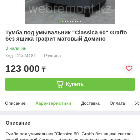
Тумба под умывальник "Classica 60" Graffo
без ящика графит матовый Домино
В наличии
Код: DGr2418T
Розница
123 000
₸
Купить
Описание
Характеристики
Доставка
Оплата
Ус
Описание
Тумба под умывальник "Classica 60" Graffo без ящика светло-
серый матовый Домино - идеально дополнит ваш интерьер