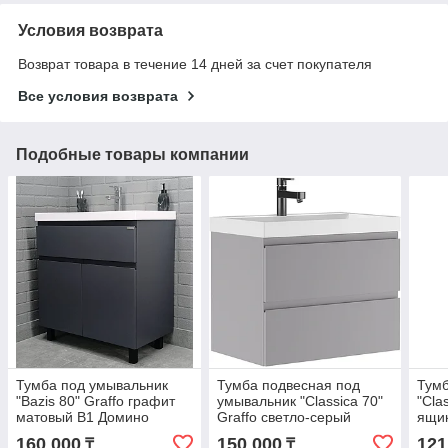
Условия возврата
Возврат товара в течение 14 дней за счет покупателя
Все условия возврата
Подобные товары компании
Тумба под умывальник
Тумба подвесная под
Тумб
"Bazis 80" Graffo графит
умывальник "Classica 70"
"Cla
матовый В1 Домино
Graffo светло-серый
ящик
матовый В2 Домино
Дом
160 000
150 000
121
₸
₸