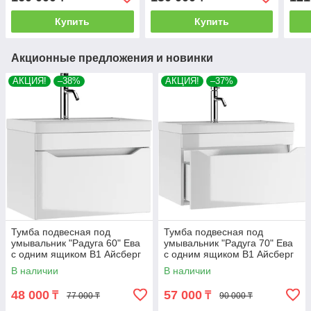
Купить
Купить
Акционные предложения и новинки
АКЦИЯ!
–38%
АКЦИЯ!
–37%
Тумба подвесная под
Тумба подвесная под
умывальник "Радуга 60" Ева
умывальник "Радуга 70" Ева
с одним ящиком В1 Айсберг
с одним ящиком В1 Айсберг
В наличии
В наличии
48 000
57 000
₸
₸
77 000 ₸
90 000 ₸