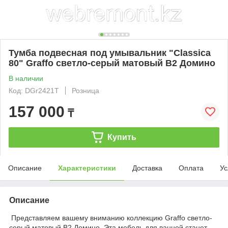
Тумба подвесная под умывальник "Classica
80" Graffo светло-серый матовый В2 Домино
В наличии
Код: DGr2421T
Розница
157 000
₸
Купить
Описание
Характеристики
Доставка
Оплата
Ус
Описание
Представляем вашему вниманию коллекцию Graffo светло-
серый матовый В2 Домино. Эта мебель для ванной станет