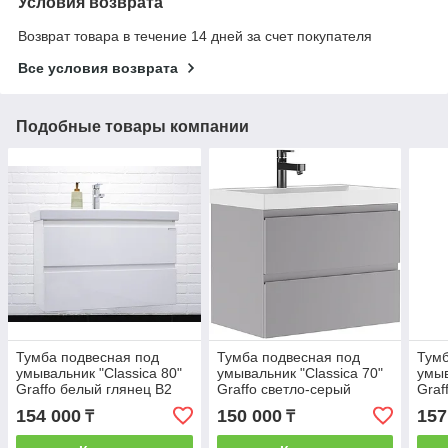
Условия возврата
Возврат товара в течение 14 дней за счет покупателя
Все условия возврата
Подобные товары компании
Тумба подвесная под
Тумба подвесная под
Тумб
умывальник "Classica 80"
умывальник "Classica 70"
умыв
Graffo белый глянец В2
Graffo светло-серый
Graf
Домино
матовый В2 Домино
Дом
154 000
150 000
157
₸
₸