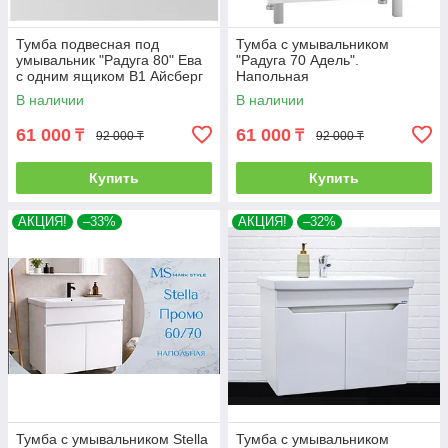
Тумба подвесная под
Тумба с умывальником
умывальник "Радуга 80" Ева
"Радуга 70 Адель".
с одним ящиком В1 Айсберг
Напольная
В наличии
В наличии
61 000
61 000
₸
₸
92 000 ₸
92 000 ₸
Купить
Купить
АКЦИЯ!
–33%
АКЦИЯ!
–32%
Тумба с умывальником Stella
Тумба с умывальником