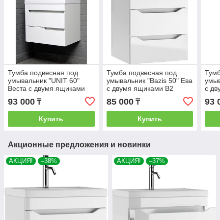
Тумба подвесная под
Тумба подвесная под
Тумб
умывальник "UNIT 60"
умывальник "Bazis 50" Ева
умыв
Веста с двумя ящиками
с двумя ящиками В2
с дв
В2 Айсберг
Айсберг
Айсб
93 000
85 000
93 
₸
₸
Купить
Купить
Акционные предложения и новинки
АКЦИЯ!
–38%
АКЦИЯ!
–37%