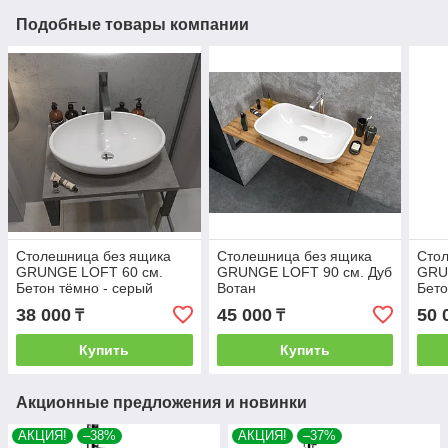
Подобные товары компании
Столешница без ящика
Столешница без ящика
Сто
GRUNGE LOFT 60 см.
GRUNGE LOFT 90 см. Дуб
GRU
Бетон тёмно - серый
Вотан
Бето
38 000
45 000
50 
₸
₸
Купить
Купить
Акционные предложения и новинки
АКЦИЯ!
–38%
АКЦИЯ!
–37%