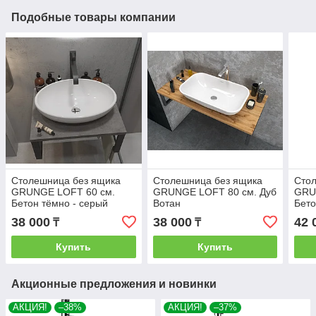
Подобные товары компании
Столешница без ящика
Столешница без ящика
Сто
GRUNGE LOFT 60 см.
GRUNGE LOFT 80 см. Дуб
GRU
Бетон тёмно - серый
Вотан
Бето
38 000
38 000
42 
₸
₸
Купить
Купить
Акционные предложения и новинки
АКЦИЯ!
–38%
АКЦИЯ!
–37%