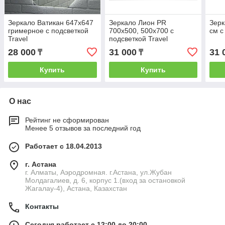
Зеркало Ватикан 647х647
Зеркало Лион PR
Зерк
гримерное с подсветкой
700х500, 500х700 с
см с
Travel
подсветкой Travel
28 000
31 000
31 
₸
₸
Купить
Купить
О нас
Рейтинг не сформирован
Менее 5 отзывов за последний год
Работает с 18.04.2013
г. Астана
г. Алматы, Аэродромная. г.Астана, ул.Жубан
Молдагалиев, д. 6, корпус 1.(вход за остановкой
Жагалау-4), Астана, Казахстан
Контакты
Сегодня работает с 12:00 до 20:00