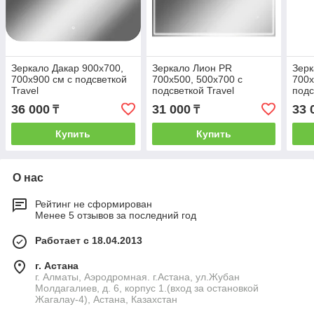
Зеркало Дакар 900х700,
Зеркало Лион PR
Зер
700х900 см с подсветкой
700х500, 500х700 с
700х
Travel
подсветкой Travel
подс
36 000
31 000
33 
₸
₸
Купить
Купить
О нас
Рейтинг не сформирован
Менее 5 отзывов за последний год
Работает с 18.04.2013
г. Астана
г. Алматы, Аэродромная. г.Астана, ул.Жубан
Молдагалиев, д. 6, корпус 1.(вход за остановкой
Жагалау-4), Астана, Казахстан