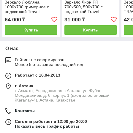
Зеркало Любляна
Зеркало Лион PR
Зер
1000x700 гримерное с
700х500, 500х700 с
1000
подсветкой Travel
подсветкой Travel
TRA
64 000
31 000
42 
₸
₸
Купить
Купить
О нас
Рейтинг не сформирован
Менее 5 отзывов за последний год
Работает с 18.04.2013
г. Астана
г. Алматы, Аэродромная. г.Астана, ул.Жубан
Молдагалиев, д. 6, корпус 1.(вход за остановкой
Жагалау-4), Астана, Казахстан
Контакты
Сегодня работает с 12:00 до 20:00
Показать весь график работы