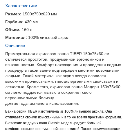
Характеристики
Размер:
1500x750x620
мм
Глубина:
430
мм
Объем:
160
л
Материал:
100% литьевой акрил
Описание
Прямоугольная акриловая ванна TIBER 150х75х60 см
отличается простотой, продуманной эргономикой и
изысканностью. Комфорт нахождения и проведения водных
процедур в такой ванне подтвержден многими довольными
людьми. Такой материал, как акрил всегда славился
высокими прочностными, гипоаллергенными свойствами и
легкостью. Кроме того, акриловая ванна Модерн 150х75х60
см легко поддается мытью и сохраняет свою
первоначальную белизну
долгие годы активного использования.
Ванна серии TIBER изготовлена из 100% литьевого акрила. Она
отличается своими изысканными и в то же время простыми формами.
В отличие от других ванн Classic, модель радует большей
комфортностью и продуманной эргономикой. Также преимуществами