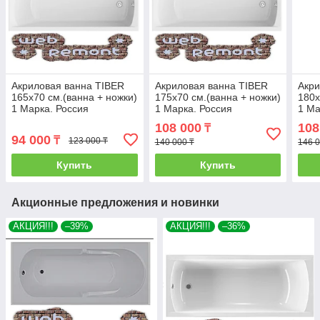
Акриловая ванна TIBER
Акриловая ванна TIBER
Акри
165х70 см.(ванна + ножки)
175х70 см.(ванна + ножки)
180х
1 Марка. Россия
1 Марка. Россия
1 Ма
108 000
108
₸
94 000
₸
123 000 ₸
140 000 ₸
146 0
Купить
Купить
Акционные предложения и новинки
АКЦИЯ!!!
–39%
АКЦИЯ!!!
–36%