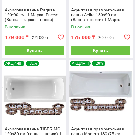
Акриловая ванна Raguza
Акриловая прямоугольная
190*90 см. 1 Марка. Россия
ванна Aelita 180х90 см.
(Ванна + каркас +ножки)
(Ванна + ножки) 1 Марка.
Россия
В наличии
В наличии
179 000
175 000
₸
₸
271 000 ₸
262 000 ₸
Купить
Купить
АКЦИЯ!!!
–31%
АКЦИЯ!!!
–28%
Акриловая ванна TIBER MG
Акриловая прямоугольная
190х80 см.(ванна + ножки) 1
ванна Modern 180х75 см.