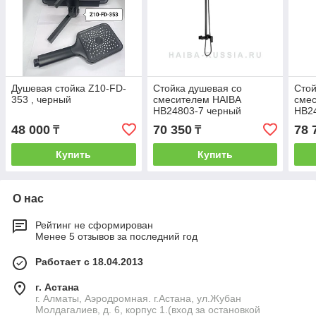
Душевая стойка Z10-FD-
Стойка душевая со
Стой
353 , черный
смесителем HAIBA
сме
HB24803-7 черный
HB2
48 000
70 350
78 
₸
₸
Купить
Купить
О нас
Рейтинг не сформирован
Менее 5 отзывов за последний год
Работает с 18.04.2013
г. Астана
г. Алматы, Аэродромная. г.Астана, ул.Жубан
Молдагалиев, д. 6, корпус 1.(вход за остановкой