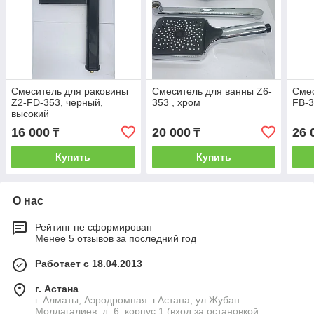
Смеситель для раковины
Смеситель для ванны Z6-
Смес
Z2-FD-353, черный,
353 , хром
FB-3
высокий
16 000
20 000
26 
₸
₸
Купить
Купить
О нас
Рейтинг не сформирован
Менее 5 отзывов за последний год
Работает с 18.04.2013
г. Астана
г. Алматы, Аэродромная. г.Астана, ул.Жубан
Молдагалиев, д. 6, корпус 1.(вход за остановкой