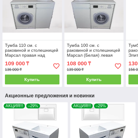
Тумба 110 см. с
Тумба 100 см. с
Тумб
раковиной и столешницей
раковиной и столешницей
рако
Марсал правая над
Марсал (Белая) левая
Элит
стиральной машиной. РФ
над стиральной машиной.
стир
109 000
108 000
130
₸
₸
РФ
136 000 ₸
139 000 ₸
156 0
Купить
Купить
Акционные предложения и новинки
АКЦИЯ!!!
–29%
АКЦИЯ!!!
–29%