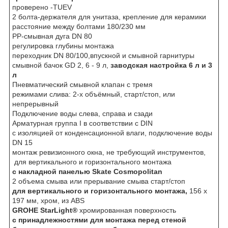
проверено -TUEV
2 болта-держателя для унитаза, крепление для керамики
расстояние между болтами 180/230 мм
PP-смывная дуга DN 80
регулировка глубины монтажа
переходник DN 80/100,впускной и смывной гарнитуры
смывной бачок GD 2, 6 - 9 л,
заводская настройка 6 л и 3
л
Пневматический смывной клапан с тремя
режимами слива: 2-х объёмный, старт/стоп, или
непрерывный
Подключение воды слева, справа и сзади
Арматурная группа I в соответствии с DIN
с изоляцией от конденсационной влаги, подключение воды
DN 15
монтаж ревизионного окна, не требующий инструментов,
для вертикального и горизонтального монтажа
с накладной панелью Skate
Cosmopolitan
2 объема смыва или прерывание смыва старт/стоп
для вертикального и горизонтального монтажа
,
156 x
197 мм, хром, из ABS
GROHE StarLight®
хромированная поверхность
с принадлежностями для монтажа перед стеной