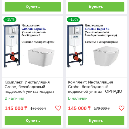
Купить
Купить
–15%
–15%
Комплект: Инсталляция
Комплект: Инсталляция
Grohe, безободковый
Grohe, безободковый
подвесной унитаз квадрат
подвесной унитаз ТОРНАДО
ТОРНАДО UF M205
SS-88D
В наличии
В наличии
145 000
145 000
₸
₸
170 000 ₸
170 000 ₸
Купить
Купить