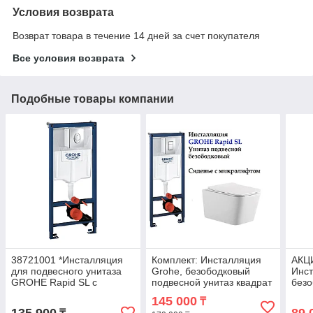
Условия возврата
Возврат товара в течение 14 дней за счет покупателя
Все условия возврата
Подобные товары компании
38721001 *Инсталляция
Комплект: Инсталляция
АКЦИ
для подвесного унитаза
Grohe, безободковый
Инст
GROHE Rapid SL с
подвесной унитаз квадрат
безо
панелью смыва Skate
с микролифтом SA-205
уни
145 000
₸
Cosmo,комплект 3-1