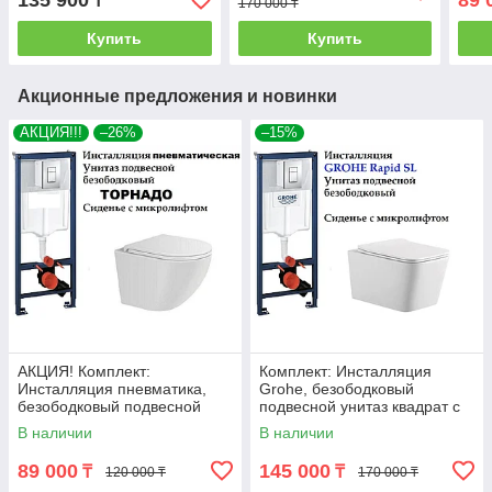
135 900
89 
₸
170 000 ₸
Купить
Купить
Акционные предложения и новинки
АКЦИЯ!!!
–26%
–15%
АКЦИЯ! Комплект:
Комплект: Инсталляция
Инсталляция пневматика,
Grohe, безободковый
безободковый подвесной
подвесной унитаз квадрат с
унитаз ТОРНАДО
микролифтом SA-205
В наличии
В наличии
89 000
145 000
₸
₸
120 000 ₸
170 000 ₸